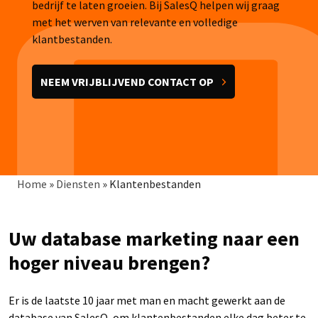
bedrijf te laten groeien. Bij SalesQ helpen wij graag
met het werven van relevante en volledige
klantbestanden.
NEEM VRIJBLIJVEND CONTACT OP
Kruimelpad
Home
»
Diensten
»
Klantenbestanden
Uw database marketing naar een
hoger niveau brengen?
Er is de laatste 10 jaar met man en macht gewerkt aan de
database van SalesQ, om klantenbestanden elke dag beter te