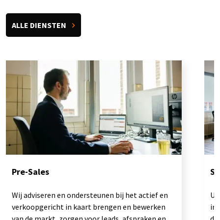
ALLE DIENSTEN
Pre-Sales
Sa
Wij adviseren en ondersteunen bij het actief en
Uw
verkoopgericht in kaart brengen en bewerken
in 
van de markt, zorgen voor leads, afspraken en
de