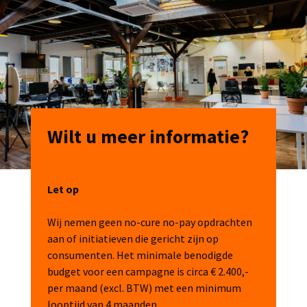
Wilt u meer informatie?
Let op
Wij nemen geen no-cure no-pay opdrachten
aan of initiatieven die gericht zijn op
consumenten. Het minimale benodigde
budget voor een campagne is circa € 2.400,-
per maand (excl. BTW) met een minimum
looptijd van 4 maanden.