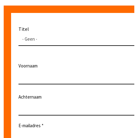
Naam
Titel
Titel
Voornaam
Achternaam
E-mailadres