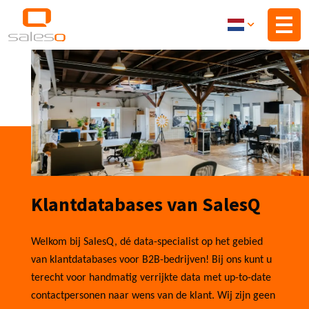
Overslaan
en
naar
de
inhoud
gaan
Klantdatabases van SalesQ
Welkom bij SalesQ, dé data-specialist op het gebied
van klantdatabases voor B2B-bedrijven! Bij ons kunt u
terecht voor handmatig verrijkte data met up-to-date
contactpersonen naar wens van de klant. Wij zijn geen