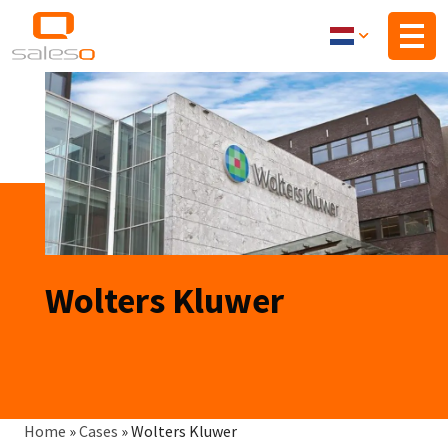
Overslaan
en
naar
de
inhoud
gaan
Wolters Kluwer
Kruimelpad
Home
»
Cases
»
Wolters Kluwer