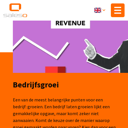
Skip
to
main
content
Bedrijfsgroei
Een van de meest belangrijke punten voor een
bedrijf: groeien. Een bedrijf laten groeien lijkt een
gemakkelijke opgave, maar komt zeker niet
aanwaaien. Komt de keuze over de manier waarop
groei gemaakt worden naar voren? Kies dan voor een